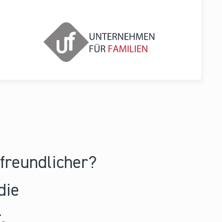
nfreundlicher?
die
.