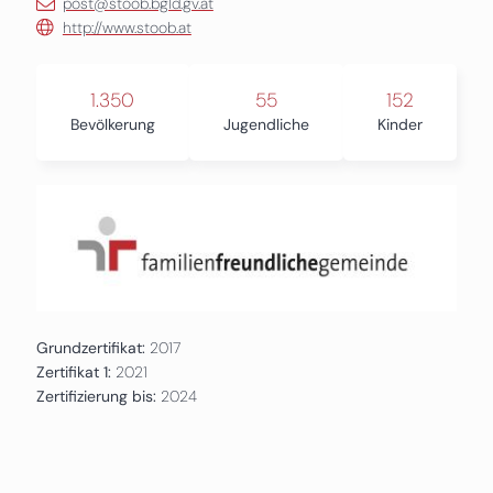
post@stoob.bgld.gv.at
http://www.stoob.at
1.350
55
152
Bevölkerung
Jugendliche
Kinder
Grundzertifikat:
2017
Zertifikat 1:
2021
Zertifizierung bis:
2024