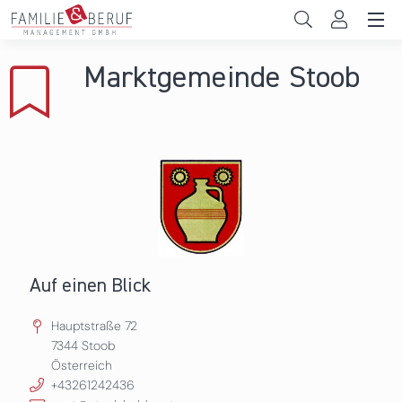
Direkt zum Inhalt
Unternehmen
Marktgemeinde Stoob
Gemeinden
Hochschulen
Persönliche Vereinbarkeit
Das sind wir
News & Events
Auf einen Blick
Hauptstraße 72
7344
Stoob
Österreich
+43261242436