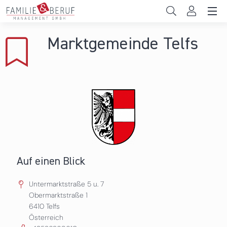
Direkt zum Inhalt
Unternehmen
Marktgemeinde Telfs
Gemeinden
Hochschulen
Persönliche Vereinbarkeit
Das sind wir
News & Events
Auf einen Blick
Untermarktstraße 5 u. 7
Obermarktstraße 1
6410
Telfs
Österreich