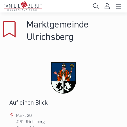
Direkt zum Inhalt
Unternehmen
Marktgemeinde
Gemeinden
Ulrichsberg
Hochschulen
Persönliche Vereinbarkeit
Das sind wir
News & Events
Auf einen Blick
Markt 20
4161
Ulrichsberg