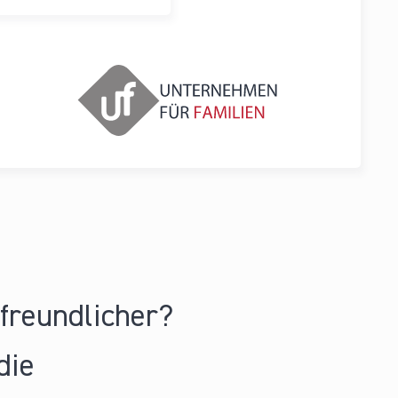
nfreundlicher?
die