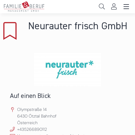
Direkt zum Inhalt
Unternehmen
Neurauter frisch GmbH
Gemeinden
Hochschulen
Persönliche Vereinbarkeit
Das sind wir
News & Events
Auf einen Blick
Olympstraße 14
6430
Ötztal Bahnhof
Österreich
+435266890112