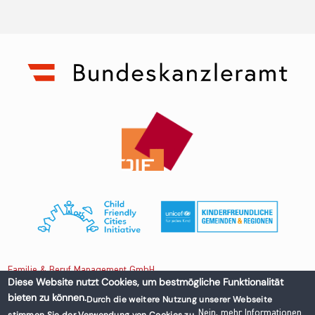
Familie & Beruf Management GmbH
Diese Website nutzt Cookies, um bestmögliche Funktionalität
bieten zu können.
Durch die weitere Nutzung unserer Webseite
Untere Donaustraße 13-15/3 1020 Wien, Austria
Nein, mehr Informationen