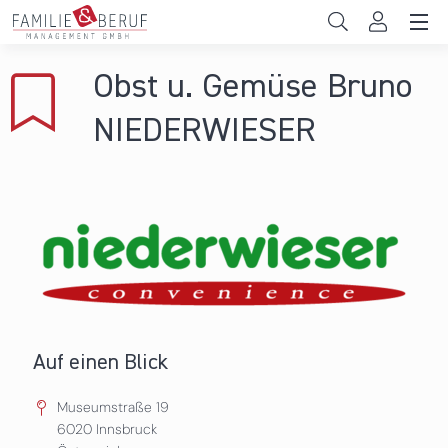
Direkt zum Inhalt
Unternehmen
Obst u. Gemüse Bruno
Gemeinden
NIEDERWIESER
Hochschulen
Persönliche Vereinbarkeit
Das sind wir
News & Events
Auf einen Blick
Museumstraße 19
6020
Innsbruck