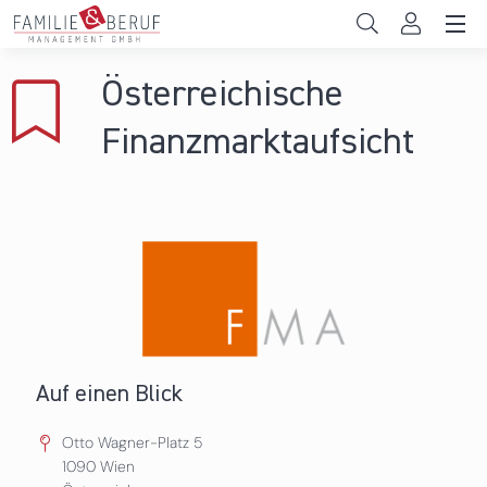
Direkt zum Inhalt
Unternehmen
Österreichische
Gemeinden
Finanzmarktaufsicht
Hochschulen
Persönliche Vereinbarkeit
Das sind wir
News & Events
Auf einen Blick
Otto Wagner-Platz 5
1090
Wien