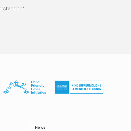
erstanden*
News