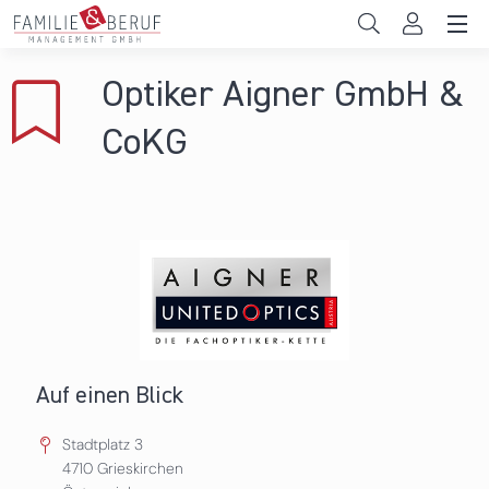
Direkt zum Inhalt
Unternehmen
Optiker Aigner GmbH &
Gemeinden
CoKG
Hochschulen
Persönliche Vereinbarkeit
Das sind wir
News & Events
Auf einen Blick
Stadtplatz 3
4710
Grieskirchen