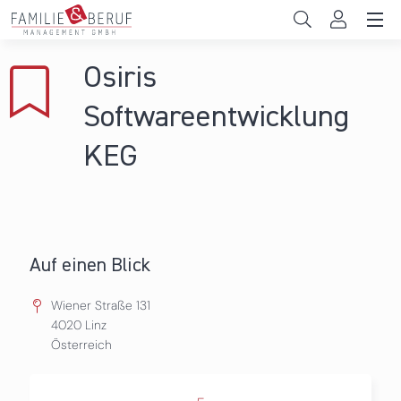
Direkt zum Inhalt
Unternehmen
Osiris
Gemeinden
Softwareentwicklung
Hochschulen
KEG
Persönliche Vereinbarkeit
Das sind wir
Auf einen Blick
News & Events
Wiener Straße 131
4020
Linz
Österreich