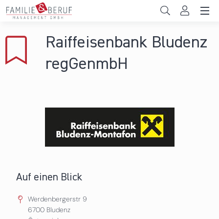
Direkt zum Inhalt
Unternehmen
Raiffeisenbank Bludenz
Gemeinden
regGenmbH
Hochschulen
Persönliche Vereinbarkeit
Das sind wir
News & Events
Auf einen Blick
Werdenbergerstr 9
6700
Bludenz