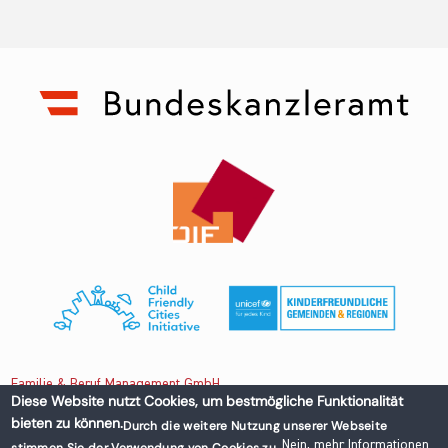
Familie & Beruf Management GmbH
Diese Website nutzt Cookies, um bestmögliche Funktionalität
bieten zu können.
Durch die weitere Nutzung unserer Webseite
Untere Donaustraße 13-15/3 1020 Wien, Austria
Nein, mehr Informationen