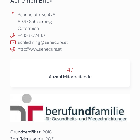
Auf einen Blick
Bahnhofstraße 428
8970
Schladming
Österreich
+43368724110
schladming@senecure.at
http://www.senecura.at
47
Anzahl Mitarbeitende
Grundzertifikat:
2018
Zertifizierung bis:
2021