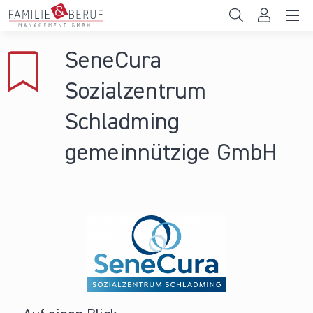
Direkt zum Inhalt
Unternehmen
SeneCura
Gemeinden
Sozialzentrum
Hochschulen
Schladming
Persönliche Vereinbarkeit
gemeinnützige GmbH
Das sind wir
News & Events