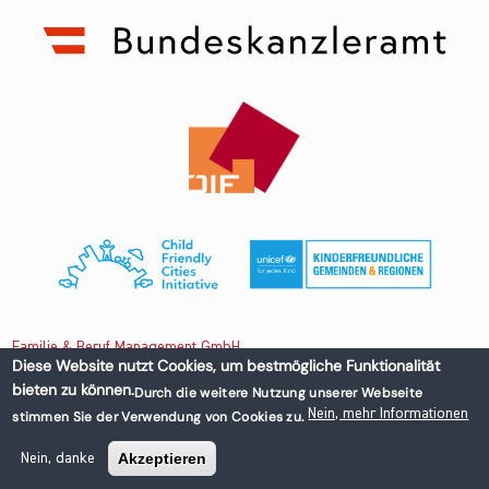
Familie & Beruf Management GmbH
Diese Website nutzt Cookies, um bestmögliche Funktionalität
bieten zu können.
Durch die weitere Nutzung unserer Webseite
Untere Donaustraße 13-15/3 1020 Wien, Austria
Nein, mehr Informationen
stimmen Sie der Verwendung von Cookies zu.
+43 1 218 50 70
office@familieundberuf.at
Akzeptieren
Nein, danke
Impressum
Datenschutz