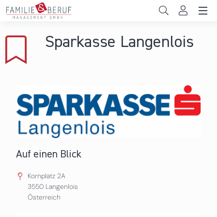
Direkt zum Inhalt
Unternehmen
Sparkasse Langenlois
Gemeinden
Hochschulen
Persönliche Vereinbarkeit
Das sind wir
News & Events
Auf einen Blick
Kornplatz 2A
3550
Langenlois
Österreich