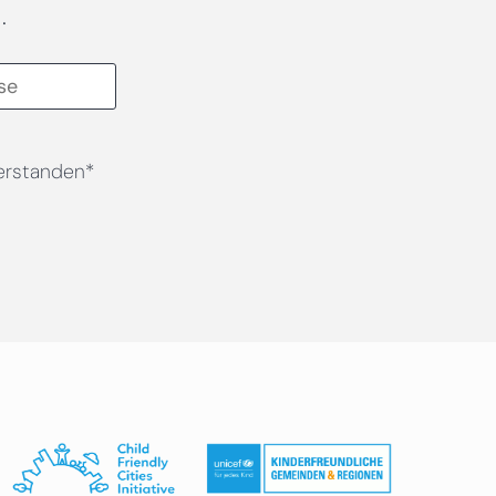
.
erstanden*