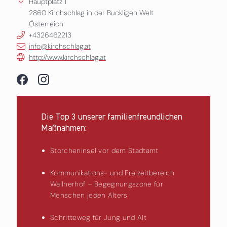
Hauptplatz 1
2860
Kirchschlag in der Buckligen Welt
Österreich
+4326462213
info@kirchschlag.at
http://www.kirchschlag.at
Die Top 3 unserer familienfreundlichen
Maßnahmen:
Storcheninsel vor dem Stadtamt
Kommunikations- und Freizeitbereich
Wallnerhof – Begegnungszone für
Menschen jeden Alters
Schritteweg für Jung und Alt