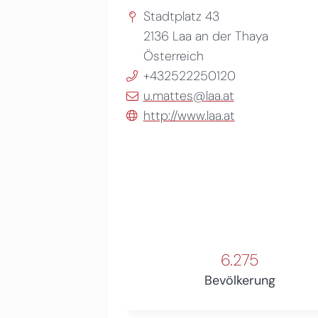
Stadtplatz 43
2136
Laa an der Thaya
Österreich
+432522250120
u.mattes@laa.at
http://www.laa.at
6.275
Bevölkerung