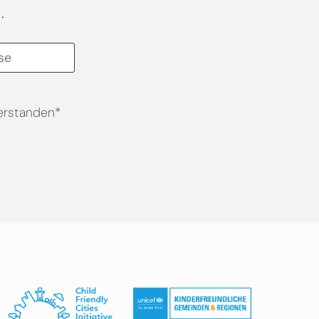
.
erstanden*