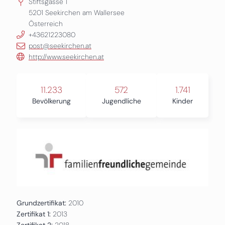
Stiftsgasse 1
5201
Seekirchen am Wallersee
Österreich
+43621223080
post@seekirchen.at
http://www.seekirchen.at
11.233
572
1.741
Bevölkerung
Jugendliche
Kinder
Grundzertifikat:
2010
Zertifikat 1:
2013
Zertifikat 2:
2018