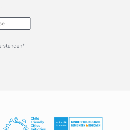
.
erstanden*