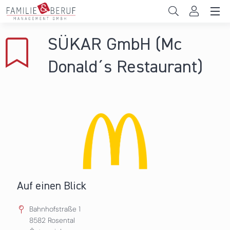
Direkt zum Inhalt
Unternehmen
SÜKAR GmbH (Mc
Gemeinden
Donald´s Restaurant)
Hochschulen
Persönliche Vereinbarkeit
Das sind wir
News & Events
Auf einen Blick
Bahnhofstraße 1
8582
Rosental