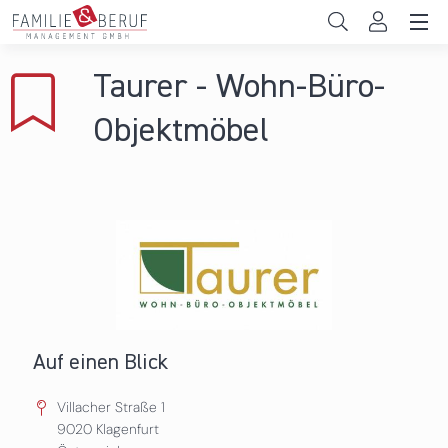
Direkt zum Inhalt
Unternehmen
Taurer - Wohn-Büro-
Gemeinden
Objektmöbel
Hochschulen
Persönliche Vereinbarkeit
Das sind wir
News & Events
Auf einen Blick
Villacher Straße 1
9020
Klagenfurt