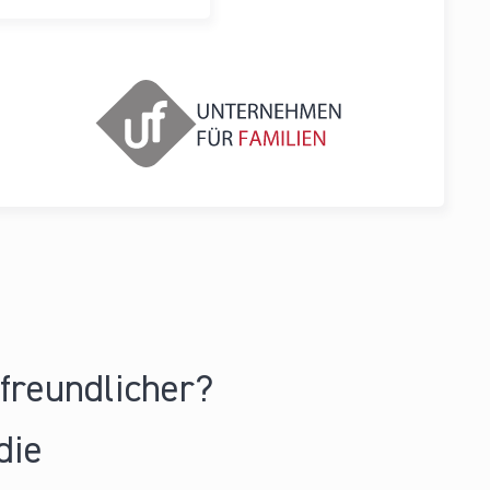
nfreundlicher?
die