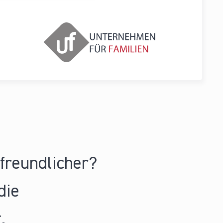
nfreundlicher?
die
.