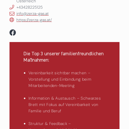
Österreich
+43428225125
info@zerza-gas.at
https://zerza-gas.at/
Die Top 3 unserer familienfreundlichen
Maßnahmen:
Vereinbarkeit sichtbar machen –
Vorstellung und Einbindung beim
Mitarbeitenden-Meeting
Information & Austausch – Schwarzes
Brett mit Fokus auf Vereinbarkeit von
Familie und Beruf
Struktur & Feedback –