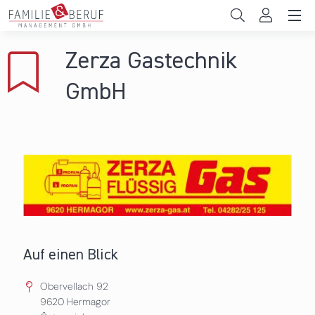
Direkt zum Inhalt
Unternehmen
Zerza Gastechnik
Gemeinden
GmbH
Hochschulen
Persönliche Vereinbarkeit
Das sind wir
News & Events
Auf einen Blick
Obervellach 92
9620
Hermagor