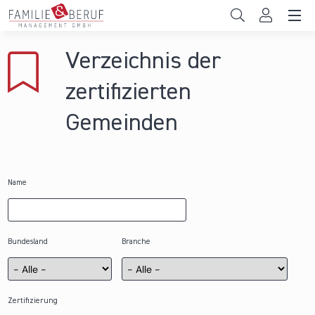
Direkt zum Inhalt
Unternehmen
Verzeichnis der
Gemeinden
zertifizierten
Hochschulen
Gemeinden
Persönliche Vereinbarkeit
Das sind wir
Name
News & Events
Bundesland
Branche
Zertifizierung