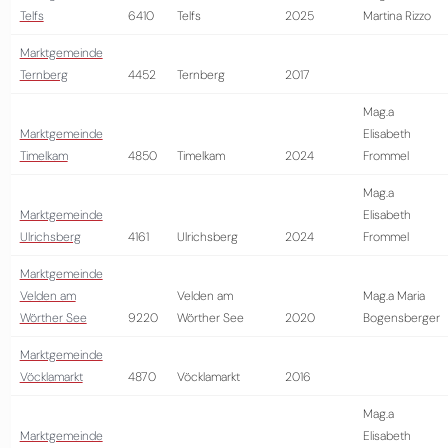
Telfs
6410
Telfs
2025
Martina Rizzo
Marktgemeinde
Ternberg
4452
Ternberg
2017
Mag.a
Marktgemeinde
Elisabeth
Timelkam
4850
Timelkam
2024
Frommel
Mag.a
Marktgemeinde
Elisabeth
Ulrichsberg
4161
Ulrichsberg
2024
Frommel
Marktgemeinde
Velden am
Velden am
Mag.a Maria
Wörther See
9220
Wörther See
2020
Bogensberger
Marktgemeinde
Vöcklamarkt
4870
Vöcklamarkt
2016
Mag.a
Marktgemeinde
Elisabeth