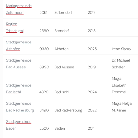
Marktgemeinde
Zellerndorf
2051
Zellerndorf
2017
Region
Triestingtal
2560
Berndorf
2018
Stadtgemeinde
Althofen
9330
Althofen
2025
Irene Slama
Stadtgemeinde
Dr. Michael
Bad Aussee
8990
Bad Aussee
2019
Schaller
Mag.a
Stadtgemeinde
Elisabeth
Bad Ischl
4820
Bad Ischl
2024
Frommel
Stadtgemeinde
Mag.a Helga
Bad Radkersburg
8490
Bad Radkersburg
2022
M. Kainer
Stadtgemeinde
Baden
2500
Baden
2011