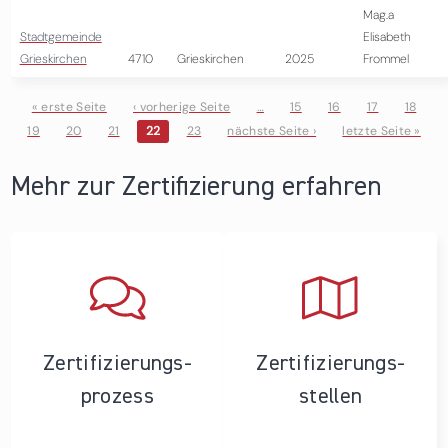
Mag.a
Stadtgemeinde
Elisabeth
Grieskirchen
4710
Grieskirchen
2025
Frommel
« erste Seite
‹ vorherige Seite
…
15
16
17
18
19
20
21
22
23
nächste Seite ›
letzte Seite »
Seiten
Mehr zur Zertifizierung erfahren
Zertifizierungs­
Zertifizierungs­
prozess
stellen