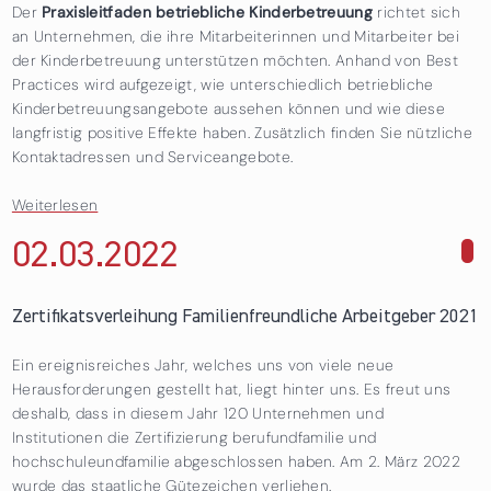
Der
Praxisleitfaden betriebliche Kinderbetreuung
richtet sich
an Unternehmen, die ihre Mitarbeiterinnen und Mitarbeiter bei
der Kinderbetreuung unterstützen möchten. Anhand von Best
Practices wird aufgezeigt, wie unterschiedlich betriebliche
Kinderbetreuungsangebote aussehen können und wie diese
langfristig positive Effekte haben. Zusätzlich finden Sie nützliche
Kontaktadressen und Serviceangebote.
Weiterlesen
über Leitfaden Betriebliche Kinderbetreuung. Tipps &
Beispiele von und für Unternehmen
02.03.
2022
über Zertifikatsverleihung Familienfreundliche Arbeitgeber
2021
Zertifikatsverleihung Familienfreundliche Arbeitgeber 2021
Ein ereignisreiches Jahr, welches uns von viele neue
Herausforderungen gestellt hat, liegt hinter uns. Es freut uns
deshalb, dass in diesem Jahr 120 Unternehmen und
Institutionen die Zertifizierung berufundfamilie und
hochschuleundfamilie abgeschlossen haben. Am 2. März 2022
wurde das staatliche Gütezeichen verliehen.