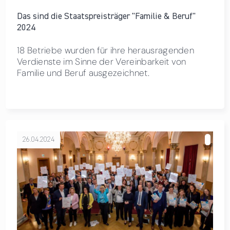
Das sind die Staatspreisträger "Familie & Beruf"
2024
18 Betriebe wurden für ihre herausragenden
Verdienste im Sinne der Vereinbarkeit von
Familie und Beruf ausgezeichnet.
26.04.2024
über Zertifikatsverleihung familienfreundlichegemeinde
2023/24