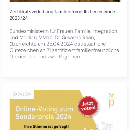
Zertifikatsverleihung familienfreundlichegemeinde
2023/24
Bundesministerin für Frauen, Familie, Integration
und Medien, MMag. Dr. Susanne Raab,
überreichte am 25.04.2024 das staatliche
Gütezeichen an 71 zertifiziert familienfreundliche
Gemeinden und zwei Regionen.
08.04.2024
über Ihre Stimme für väterfreundliches Employer Branding -
jetzt voten!