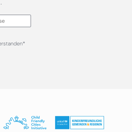
.
erstanden*