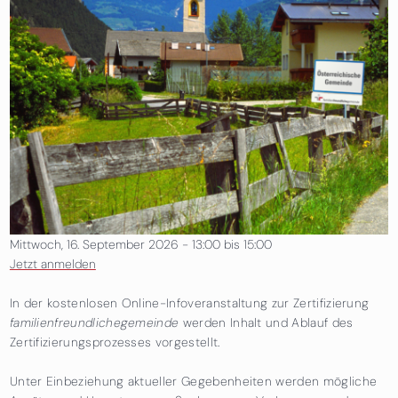
Mittwoch, 16. September 2026 -
13:00
bis
15:00
Jetzt anmelden
In der kostenlosen Online-Infoveranstaltung zur Zertifizierung
familienfreundlichegemeinde
werden Inhalt und Ablauf des
Zertifizierungsprozesses vorgestellt.
Unter Einbeziehung aktueller Gegebenheiten werden mögliche