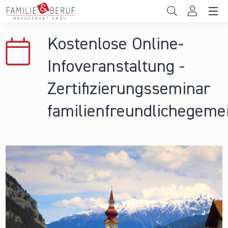
Direkt zum Inhalt
Unternehmen
Kostenlose Online-
Gemeinden
Infoveranstaltung -
Hochschulen
Zertifizierungsseminar
Persönliche Vereinbarkeit
familienfreundlichegeme
Das sind wir
News & Events