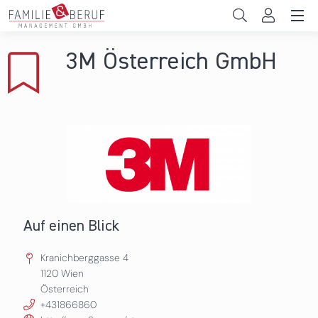
Direkt zum Inhalt
Unternehmen
3M Österreich GmbH
Gemeinden
Hochschulen
Persönliche Vereinbarkeit
Das sind wir
News & Events
Auf einen Blick
Kranichberggasse 4
1120
Wien
Österreich
+431866860