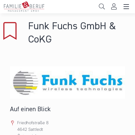
Direkt zum Inhalt
Unternehmen
Funk Fuchs GmbH &
Gemeinden
CoKG
Hochschulen
Persönliche Vereinbarkeit
Das sind wir
News & Events
Auf einen Blick
Friedhofstraße 8
4642
Sattledt