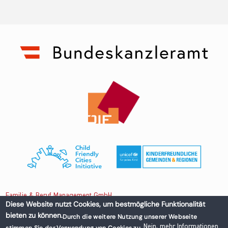
Familie & Beruf Management GmbH
Diese Website nutzt Cookies, um bestmögliche Funktionalität
bieten zu können.
Durch die weitere Nutzung unserer Webseite
Untere Donaustraße 13-15/3 1020 Wien, Austria
Nein, mehr Informationen