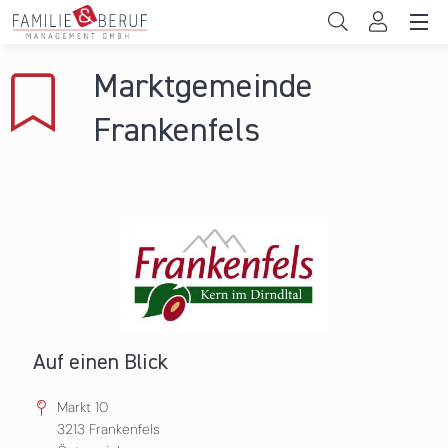
Direkt zum Inhalt
Unternehmen
Marktgemeinde
Gemeinden
Frankenfels
Hochschulen
Persönliche Vereinbarkeit
Das sind wir
News & Events
Auf einen Blick
Markt 10
3213
Frankenfels