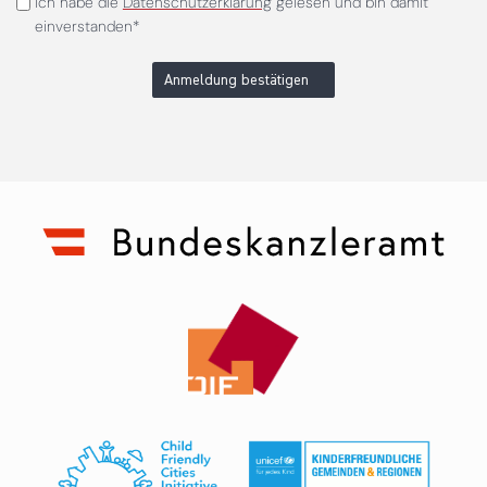
Ich habe die
Datenschutzerklärung
gelesen und bin damit
einverstanden*
Anmeldung bestätigen