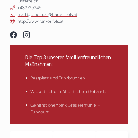
Österreich
+432725245
marktgemeinde@frankenfels.at
http://www.frankenfels.at
Die Top 3 unserer familienfreundlichen
Maßnahmen:
Rastplatz und Trinkbrunnen
Wickeltische in öffentlichen Gebäuden
Generationenpark Grassermühle –
Funcourt