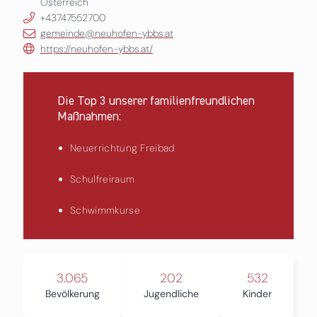
Österreich
+43747552700
gemeinde@neuhofen-ybbs.at
https://neuhofen-ybbs.at/
Die Top 3 unserer familienfreundlichen
Maßnahmen:
Neuerrichtung Freibad
Schulfreiraum
Schwimmkurse
3.065
202
532
Bevölkerung
Jugendliche
Kinder