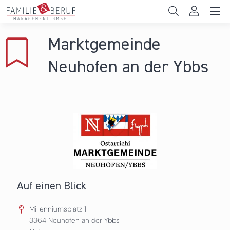
Direkt zum Inhalt
Unternehmen
Marktgemeinde
Gemeinden
Neuhofen an der Ybbs
Hochschulen
Persönliche Vereinbarkeit
Das sind wir
News & Events
Auf einen Blick
Millenniumsplatz 1
3364
Neuhofen an der Ybbs