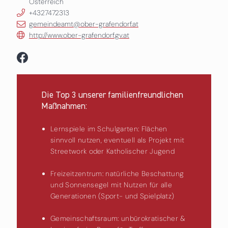
Österreich
+4327472313
gemeindeamt@ober-grafendorf.at
http://www.ober-grafendorf.gv.at
Die Top 3 unserer familienfreundlichen
Maßnahmen:
Lernspiele im Schulgarten: Flächen
sinnvoll nutzen, eventuell als Projekt mit
Streetwork oder Katholischer Jugend
Freizeitzentrum: natürliche Beschattung
und Sonnensegel mit Nutzen für alle
Generationen (Sport- und Spielplatz)
Gemeinschaftsraum: unbürokratischer &