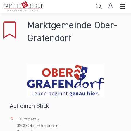
Direkt zum Inhalt
Unternehmen
Marktgemeinde Ober-
Gemeinden
Grafendorf
Hochschulen
Persönliche Vereinbarkeit
Das sind wir
News & Events
Auf einen Blick
Hauptplatz 2
3200
Ober-Grafendorf