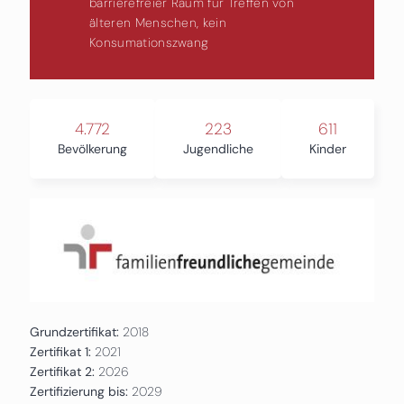
barrierefreier Raum für Treffen von
älteren Menschen, kein
Konsumationszwang
4.772
223
611
Bevölkerung
Jugendliche
Kinder
Grundzertifikat:
2018
Zertifikat 1:
2021
Zertifikat 2:
2026
Zertifizierung bis:
2029