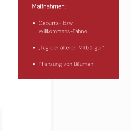
Maßnahmen:
Geburts- bzw.
Willkommens-Fahne
„Tag der älteren Mitbürger“
Pflanzung von Bäumen