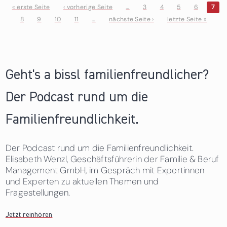
« erste Seite
‹ vorherige Seite
…
3
4
5
6
7
8
9
10
11
…
nächste Seite ›
letzte Seite »
Seiten
Geht's a bissl familienfreundlicher?
Der Podcast rund um die
Familienfreundlichkeit.
Der Podcast rund um die Familienfreundlichkeit.
Elisabeth Wenzl, Geschäftsführerin der Familie & Beruf
Management GmbH, im Gespräch mit Expertinnen
und Experten zu aktuellen Themen und
Fragestellungen.
Jetzt reinhören