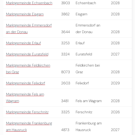
Marktgemeinde Echsenbach
3903
Echsenbach
2028
Marktgemeinde Eisgarn
3862
Eisgarn
2028
Marktgemeinde Emmersdorf
Emmersdorf an
an der Donau
3644
der Donau
2028
Marktgemeinde Erlauf
3253
Erlauf
2028
Marktgemeinde Euratsfeld
3324
Euratsfeld
2027
Marktgemeinde Feldkirchen
Feldkirchen bei
bei Graz
8073
Graz
2028
Marktgemeinde Felixdorf
2603
Felixdorf
2029
Marktgemeinde Fels am
Wagram
3481
Fels am Wagram
2028
Marktgemeinde Ferschnitz
3325
Ferschnitz
2026
Marktgemeinde Frankenburg
Frankenburg am
am Hausruck
4873
Hausruck
2027