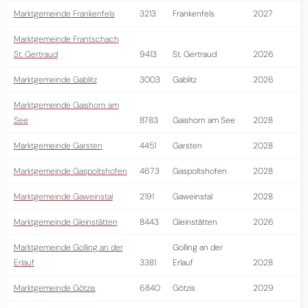
Marktgemeinde Frankenfels
3213
Frankenfels
2027
Marktgemeinde Frantschach
St. Gertraud
9413
St. Gertraud
2026
Marktgemeinde Gablitz
3003
Gablitz
2026
Marktgemeinde Gaishorn am
See
8783
Gaishorn am See
2028
Marktgemeinde Garsten
4451
Garsten
2028
Marktgemeinde Gaspoltshofen
4673
Gaspoltshofen
2028
Marktgemeinde Gaweinstal
2191
Gaweinstal
2028
Marktgemeinde Gleinstätten
8443
Gleinstätten
2026
Marktgemeinde Golling an der
Golling an der
Erlauf
3381
Erlauf
2028
Marktgemeinde Götzis
6840
Götzis
2029