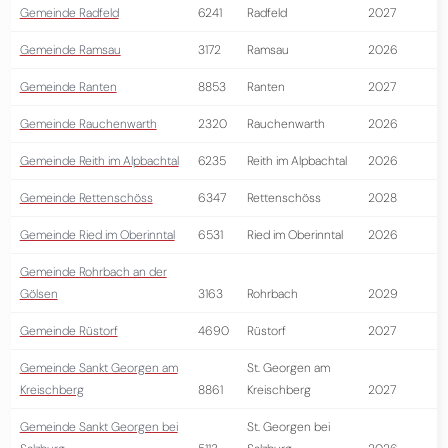
Gemeinde Radfeld
6241
Radfeld
2027
Gemeinde Ramsau
3172
Ramsau
2026
Gemeinde Ranten
8853
Ranten
2027
Gemeinde Rauchenwarth
2320
Rauchenwarth
2026
Gemeinde Reith im Alpbachtal
6235
Reith im Alpbachtal
2026
Gemeinde Rettenschöss
6347
Rettenschöss
2028
Gemeinde Ried im Oberinntal
6531
Ried im Oberinntal
2026
Gemeinde Rohrbach an der
Gölsen
3163
Rohrbach
2029
Gemeinde Rüstorf
4690
Rüstorf
2027
Gemeinde Sankt Georgen am
St. Georgen am
Kreischberg
8861
Kreischberg
2027
Gemeinde Sankt Georgen bei
St. Georgen bei