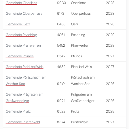
Gemeinde Oberlienz
9903
Oberlienz
2028
Gemeinde Oberperfuss
6173
Oberperfuss
2028
Gemeinde Oetz
6433
Oetz
2028
Gemeinde Pasching
4061
Pasching
2029
Gemeinde Pfarrwerfen
5452
Pfarrwerfen
2028
Gemeinde Pfunds
6542
Pfunds
2027
Gemeinde Pichl bei Wels
4632
Pichl bei Wels
2027
Gemeinde Pörtschach am
Pörtschach am
Wörther See
9210
Wörther See
2026
Gemeinde Prägraten am
Prägraten am
Großvenediger
9974
Großvenediger
2026
Gemeinde Prutz
6522
Prutz
2028
Gemeinde Pusterwald
8764
Pusterwald
2027