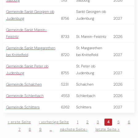
Salzburg
5113
Salzburg
2026
Gemeinde Sankt Georgen ob
Sankt Georgen ob
Judenburg
8756
Judenburg
2027
Gemeinde Sankt Marein-
Feistritz
8733
St. Marein-Feistritz
2026
Gemeinde Sankt Margarethen
St. Margarethen
bei Knittelfeld
8720
bei Knittelfeld
2027
Gemeinde Sankt Peter ob
St. Peter ob
Judenburg
8755
Judenburg
2027
Gemeinde Schalchen
5231
Schalchen
2026
Gemeinde Schlierbach
4553
Schlierbach
2026
Gemeinde Schlitters
6262
Schlitters
2027
« erste Seite
‹ vorherige Seite
1
2
3
4
5
6
7
8
9
…
nächste Seite ›
letzte Seite »
Seiten