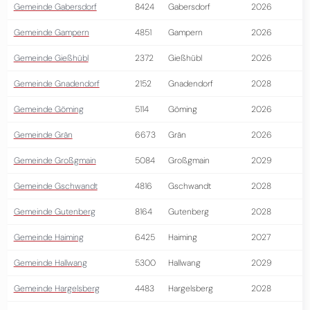
Gemeinde Gabersdorf
8424
Gabersdorf
2026
Gemeinde Gampern
4851
Gampern
2026
Gemeinde Gießhübl
2372
Gießhübl
2026
Gemeinde Gnadendorf
2152
Gnadendorf
2028
Gemeinde Göming
5114
Göming
2026
Gemeinde Grän
6673
Grän
2026
Gemeinde Großgmain
5084
Großgmain
2029
Gemeinde Gschwandt
4816
Gschwandt
2028
Gemeinde Gutenberg
8164
Gutenberg
2028
Gemeinde Haiming
6425
Haiming
2027
Gemeinde Hallwang
5300
Hallwang
2029
Gemeinde Hargelsberg
4483
Hargelsberg
2028