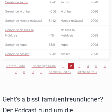
Gemeinde Kauns
6526
Kauns
2028
Gemeinde Kirchham
4656
Kirchham
2026
Gemeinde Kitzeck im Sausal
8442
Kitzeck im Sausal
2029
Gemeinde Kleinzell im
Kleinzell im
Mühlkreis
4115
Mühlkreis
2029
Gemeinde Koppl
5321
Koppl
2028
Gemeinde Kössen
6345
Kössen
2028
« erste Seite
‹ vorherige Seite
1
2
3
4
5
6
7
8
9
…
nächste Seite ›
letzte Seite »
Seiten
Geht's a bissl familienfreundlicher?
Der Podcast rund um die