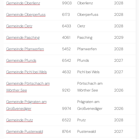
Gemeinde Oberlienz
9903
Oberlienz
2028
Gemeinde Oberperfuss
6173
Oberperfuss
2028
Gemeinde Oetz
6433
Oetz
2028
Gemeinde Pasching
4061
Pasching
2029
Gemeinde Pfarrwerfen
5452
Pfarrwerfen
2028
Gemeinde Pfunds
6542
Pfunds
2027
Gemeinde Pichl bei Wels
4632
Pichl bei Wels
2027
Gemeinde Pörtschach am
Pörtschach am
Wörther See
9210
Wörther See
2026
Gemeinde Prägraten am
Prägraten am
Großvenediger
9974
Großvenediger
2026
Gemeinde Prutz
6522
Prutz
2028
Gemeinde Pusterwald
8764
Pusterwald
2027