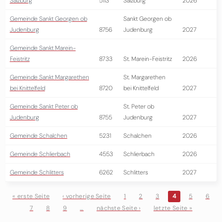
Salzburg
5113
Salzburg
2026
Gemeinde Sankt Georgen ob
Sankt Georgen ob
Judenburg
8756
Judenburg
2027
Gemeinde Sankt Marein-
Feistritz
8733
St. Marein-Feistritz
2026
Gemeinde Sankt Margarethen
St. Margarethen
bei Knittelfeld
8720
bei Knittelfeld
2027
Gemeinde Sankt Peter ob
St. Peter ob
Judenburg
8755
Judenburg
2027
Gemeinde Schalchen
5231
Schalchen
2026
Gemeinde Schlierbach
4553
Schlierbach
2026
Gemeinde Schlitters
6262
Schlitters
2027
« erste Seite
‹ vorherige Seite
1
2
3
4
5
6
7
8
9
…
nächste Seite ›
letzte Seite »
Seiten