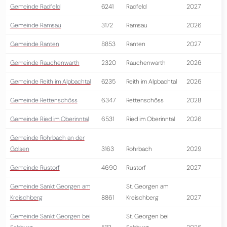
Gemeinde Radfeld
6241
Radfeld
2027
Gemeinde Ramsau
3172
Ramsau
2026
Gemeinde Ranten
8853
Ranten
2027
Gemeinde Rauchenwarth
2320
Rauchenwarth
2026
Gemeinde Reith im Alpbachtal
6235
Reith im Alpbachtal
2026
Gemeinde Rettenschöss
6347
Rettenschöss
2028
Gemeinde Ried im Oberinntal
6531
Ried im Oberinntal
2026
Gemeinde Rohrbach an der
Gölsen
3163
Rohrbach
2029
Gemeinde Rüstorf
4690
Rüstorf
2027
Gemeinde Sankt Georgen am
St. Georgen am
Kreischberg
8861
Kreischberg
2027
Gemeinde Sankt Georgen bei
St. Georgen bei