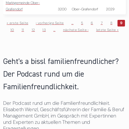
Marktgemeinde Ober-
Grafendorf
3200
Ober-Grafendorf
2029
« erste Seite
‹ vorherige Seite
…
5
6
7
8
9
10
11
12
13
…
nächste Seite ›
letzte Seite »
Seiten
Geht's a bissl familienfreundlicher?
Der Podcast rund um die
Familienfreundlichkeit.
Der Podcast rund um die Familienfreundlichkeit.
Elisabeth Wenzl, Geschäftsführerin der Familie & Beruf
Management GmbH, im Gespräch mit Expertinnen
und Experten zu aktuellen Themen und
Fragestellungen.