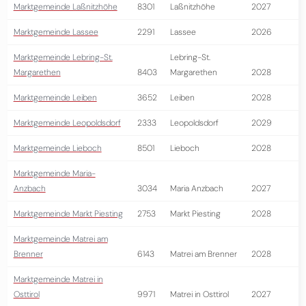
Marktgemeinde Laßnitzhöhe
8301
Laßnitzhöhe
2027
Marktgemeinde Lassee
2291
Lassee
2026
Marktgemeinde Lebring-St.
Lebring-St.
Margarethen
8403
Margarethen
2028
Marktgemeinde Leiben
3652
Leiben
2028
Marktgemeinde Leopoldsdorf
2333
Leopoldsdorf
2029
Marktgemeinde Lieboch
8501
Lieboch
2028
Marktgemeinde Maria-
Anzbach
3034
Maria Anzbach
2027
Marktgemeinde Markt Piesting
2753
Markt Piesting
2028
Marktgemeinde Matrei am
Brenner
6143
Matrei am Brenner
2028
Marktgemeinde Matrei in
Osttirol
9971
Matrei in Osttirol
2027