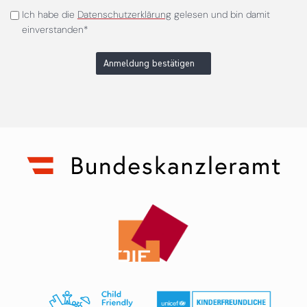
Ich habe die
Datenschutzerklärung
gelesen und bin damit
einverstanden*
Anmeldung bestätigen