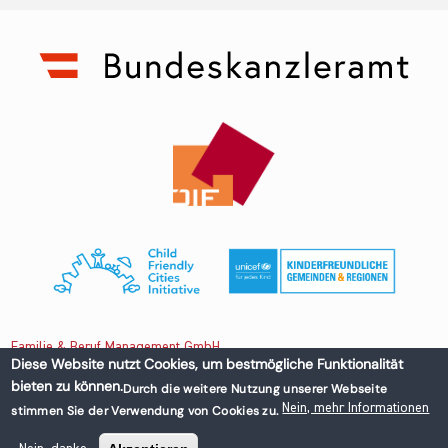
Familie & Beruf Management GmbH
Diese Website nutzt Cookies, um bestmögliche Funktionalität
bieten zu können.
Durch die weitere Nutzung unserer Webseite
Untere Donaustraße 13-15/3 1020 Wien, Austria
Nein, mehr Informationen
stimmen Sie der Verwendung von Cookies zu.
+43 1 218 50 70
office@familieundberuf.at