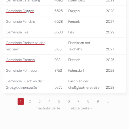
Gemeinde Esternberg
4092
Esternberg
2029
Gemeinde Faggen
6525
Faggen
2028
Gemeinde Fendels
6528
Fendels
2027
Gemeinde Fiss
6533
Fiss
2029
Gemeinde Fladnitz an der
Fladnitz an der
Teichalm
8163
Teichalm
2027
Gemeinde Flattach
9831
Flattach
2026
Gemeinde Fohnsdorf
8753
Fohnsdorf
2028
Gemeinde Fusch an der
Fusch an der
Großglocknerstraße
5672
Großglocknerstraße
2028
1
2
3
4
5
6
7
8
9
…
nächste Seite ›
letzte Seite »
Seiten