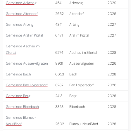
Gemeinde Adlwang
4541
Adlwang
2029
Gemeinde Altendorf
2632
Altendorf
2026
Gemeinde Arbing
4341
Arbing
2027
Gemeinde Arzl im Pitztal
6471
Arzl im Pitztal
2027
Gemeinde Aschau im
Zillertal
6274
Aschau im Zillertal
2028
Gemeinde Ausservillgraten
9931
Ausservillgraten
2026
Gemeinde Bach
6653
Bach
2028
Gemeinde Bad Loipersdorf
8282
Bad Loipersdorf
2026
Gemeinde Berg
2413
Berg
2028
Gemeinde Biberbach
3353
Biberbach
2028
Gemeinde Blumau-
Neurißhof
2602
Blumau-Neurißhof
2028