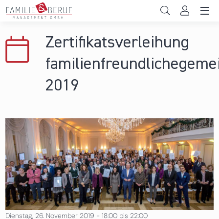
Direkt zum Inhalt
Unternehmen
Zertifikatsverleihung
Gemeinden
familienfreundlichegeme
Hochschulen
2019
Persönliche Vereinbarkeit
Das sind wir
News & Events
Dienstag, 26. November 2019 -
18:00
bis
22:00