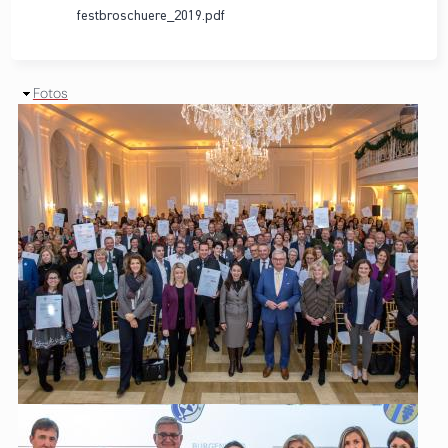
festbroschuere_2019.pdf
Ausblenden
Fotos