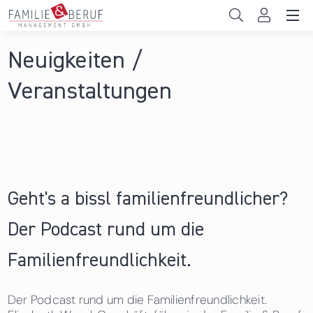
Direkt zum Inhalt
Unternehmen
Neuigkeiten /
Sie sind hier
Gemeinden
Veranstaltungen
Hochschulen
Persönliche Vereinbarkeit
Das sind wir
Geht's a bissl familienfreundlicher?
News & Events
Der Podcast rund um die
Familienfreundlichkeit.
Der Podcast rund um die Familienfreundlichkeit.