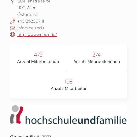
Quellenstraße 51
1100
Wien
Österreich
+431252307111
info@ceu.edu
https://www.ceu.edu/
472
274
Anzahl Mitarbeitende
Anzahl Mitarbeiterinnen
198
Anzahl Mitarbeiter
Grundzertifikat:
2023