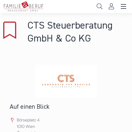
Direkt zum Inhalt
Unternehmen
CTS Steuerberatung
Gemeinden
GmbH & Co KG
Hochschulen
Persönliche Vereinbarkeit
Das sind wir
News & Events
Auf einen Blick
Börseplatz 4
1010
Wien