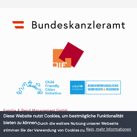
Familie & Beruf Management GmbH
Diese Website nutzt Cookies, um bestmögliche Funktionalität
bieten zu können.
Durch die weitere Nutzung unserer Webseite
Untere Donaustraße 13-15/3 1020 Wien, Austria
Nein, mehr Informationen
stimmen Sie der Verwendung von Cookies zu.
+43 1 218 50 70