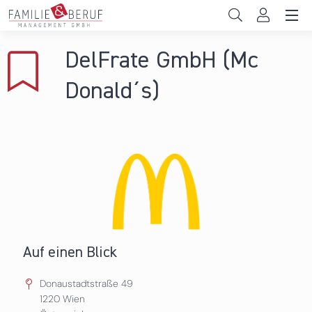
Direkt zum Inhalt
Unternehmen
DelFrate GmbH (Mc
Gemeinden
Donald´s)
Hochschulen
Persönliche Vereinbarkeit
Das sind wir
News & Events
Auf einen Blick
Donaustadtstraße 49
1220
Wien