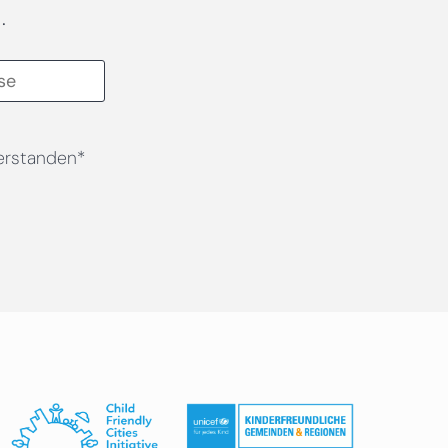
.
erstanden*