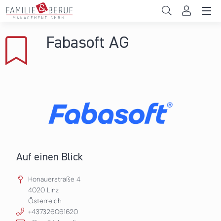
Direkt zum Inhalt
Unternehmen
Fabasoft AG
Gemeinden
Hochschulen
Persönliche Vereinbarkeit
Das sind wir
News & Events
Auf einen Blick
Honauerstraße 4
4020
Linz
Österreich
+437326061620