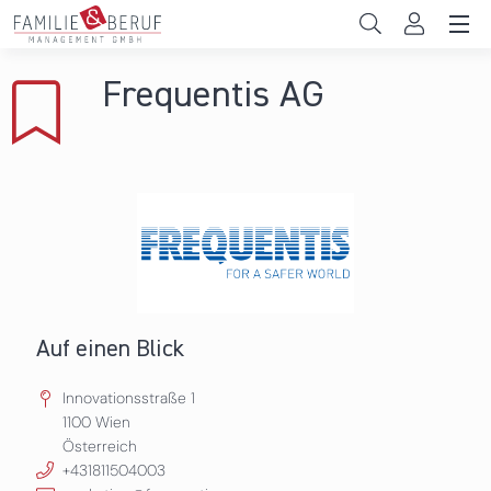
Direkt zum Inhalt
Unternehmen
Frequentis AG
Gemeinden
Hochschulen
Persönliche Vereinbarkeit
Das sind wir
News & Events
Auf einen Blick
Innovationsstraße 1
1100
Wien
Österreich
+431811504003