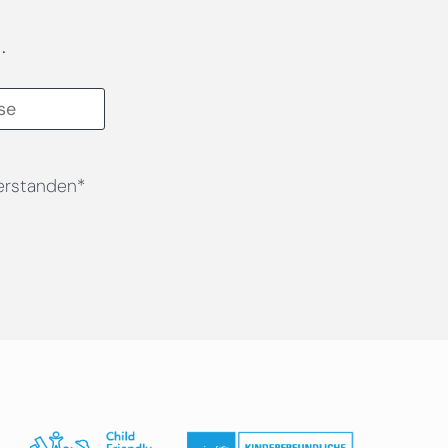
.
erstanden*